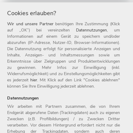
Cookies erlauben?
Wir und unsere Partner
benötigen Ihre Zustimmung (Klick
auf „OK”) bei vereinzelten
Datennutzungen
, um
DU HAST FRAGEN?
Informationen auf einem Gerät zu speichern und/oder
Dann wende Dich gerne an uns!
abzurufen (IP-Adresse, Nutzer-ID, Browser-Informationen).
Die Datennutzung erfolgt für personalisierte Anzeigen und
Inhalte, Anzeigen- und Inhaltsmessungen sowie um
Deine Ansprechpartner
Erkenntnisse über Zielgruppen und Produktentwicklungen
zu gewinnen. Mehr Infos zur Einwilligung (inkl.
Widerrufsmöglichkeit) und zu Einstellungsmöglichkeiten gibt
es jederzeit
hier
. Mit Klick auf den Link "Cookies ablehnen"
können Sie Ihre Einwilligung jederzeit ablehnen.
Datennutzungen
Wir arbeiten mit Partnern zusammen, die von Ihrem
Endgerät abgerufene Daten (Trackingdaten) auch zu eigenen
Zwecken (z.B. Profilbildungen) / zu Zwecken Dritter
Home
Jobs
Compliance
verarbeiten. Vor diesem Hintergrund erfordert nicht nur die
Arbeitgeber
Initiativbewerbung
Datenschutz
Erhebung der Trackingdaten, sondern auch deren