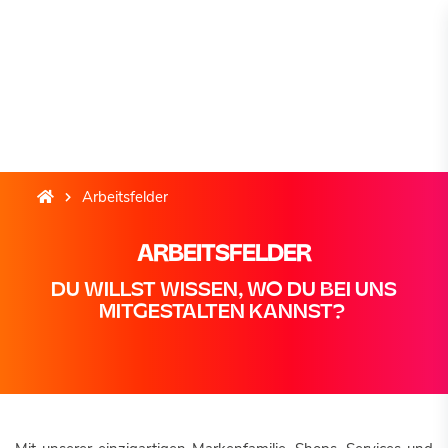
Arbeitsfelder
ARBEITSFELDER
DU WILLST WISSEN, WO DU BEI UNS
MITGESTALTEN KANNST?