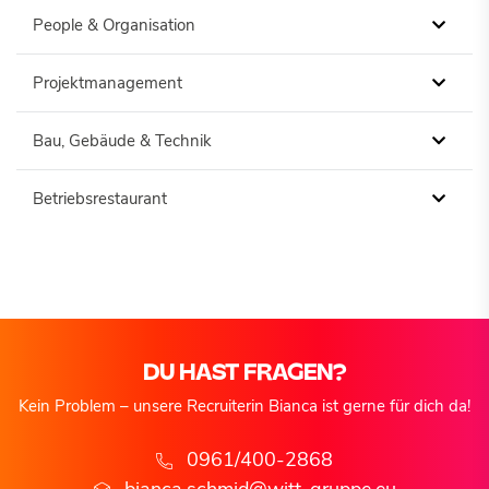
People & Organisation
Projektmanagement
Bau, Gebäude & Technik
Betriebsrestaurant
DU HAST FRAGEN?
Kein Problem – unsere Recruiterin Bianca ist gerne für dich da!
0961/400-2868
bianca.schmid@witt-gruppe.eu