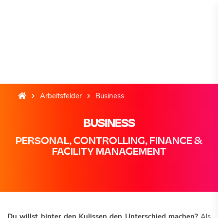
Arbeitsfelder
Business
BUSINESS
PERSONAL, CONTROLLING, FINANCE &
FACILITY MANAGEMENT
Du willst hinter den Kulissen den Unterschied machen?
Als