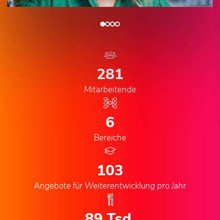
288
Mitarbeitende
6
Bereiche
106
Angebote für Weiterentwicklung pro Jahr
91
Tsd.