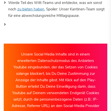
Werde Teil des Witt-Teams und entdecke, was wir sonst
noch
zu bieten haben.
Spoiler: Unser Kantinen-Team sorgt
für eine abwechslungsreiche Mittagspause.
Unsere Social Media Inhalte sind in einem
erweiterten Datenschutzmodus des Anbieters
Youtube eingebunden, der das Setzen von Cookies
solange blockiert, bis Du Deine Zustimmung zur
Anzeige der Inhalte gibst. Mit Klick auf den Play-
Button erteilst Du Deine Einwilligung darin, dass
Youtube auf Deinem verwendeten Endgerät Cookies
setzt, durch die personenbezogene Daten (z.B.: IP-
Adresse, Referrer URL) an den Social-Media Provider