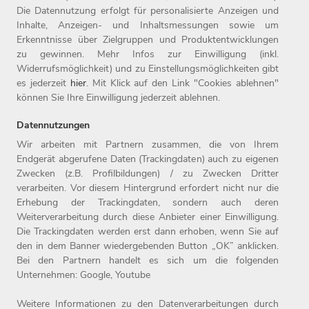
Die Datennutzung erfolgt für personalisierte Anzeigen und
Inhalte, Anzeigen- und Inhaltsmessungen sowie um
Abonnieren
Erkenntnisse über Zielgruppen und Produktentwicklungen
zu gewinnen. Mehr Infos zur Einwilligung (inkl.
Widerrufsmöglichkeit) und zu Einstellungsmöglichkeiten gibt
es jederzeit
hier
. Mit Klick auf den Link "Cookies ablehnen"
können Sie Ihre Einwilligung jederzeit ablehnen.
Datennutzungen
Wir arbeiten mit Partnern zusammen, die von Ihrem
Endgerät abgerufene Daten (Trackingdaten) auch zu eigenen
Zwecken (z.B. Profilbildungen) / zu Zwecken Dritter
Home
Jobs
Compliance
verarbeiten. Vor diesem Hintergrund erfordert nicht nur die
Arbeitgeber
Initiativbewerbung
Datenschutz
Erhebung der Trackingdaten, sondern auch deren
Benefits
Kontakt
Impressum
Weiterverarbeitung durch diese Anbieter einer Einwilligung.
Die Trackingdaten werden erst dann erhoben, wenn Sie auf
den in dem Banner wiedergebenden Button „OK” anklicken.
Bei den Partnern handelt es sich um die folgenden
Unternehmen: Google, Youtube
Weitere Informationen zu den Datenverarbeitungen durch