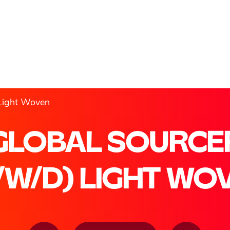
 Light Woven
GLOBAL SOURCE
/W/D) LIGHT WO