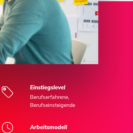
Einstiegslevel
Berufserfahrene,
Berufseinsteigende
Arbeitsmodell