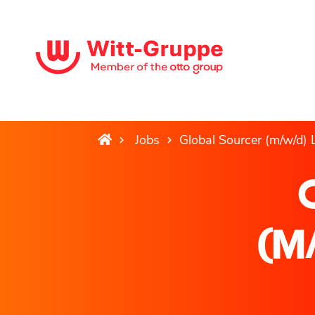
Jobs
Global Sourcer (m/w/d)
(M