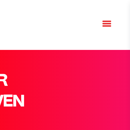
R
VEN