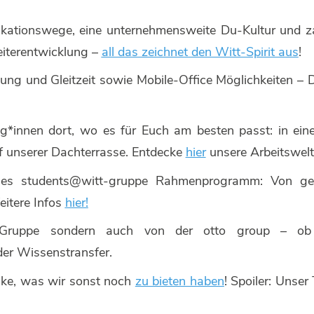
ationswege, eine unternehmensweite Du-Kultur und za
eiterentwicklung –
all das zeichnet den Witt-Spirit aus
!
ssung und Gleitzeit sowie Mobile-Office Möglichkeiten – 
leg*innen dort, wo es für Euch am besten passt: in e
f unserer Dachterrasse. Entdecke
hier
unsere Arbeitswel
hes students@witt-gruppe Rahmenprogramm: Von gem
eitere Infos
hier!
t-Gruppe sondern auch von der otto group – ob g
nder Wissenstransfer.
cke, was wir sonst noch
zu bieten haben
! Spoiler: Unser