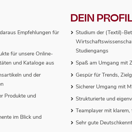
DEIN PROFI
e daraus Empfehlungen für
Studium der (Textil)-Bet
Wirtschaftswissenschaf
Studiengangs
te für unsere Online-
itäten und Kataloge aus
Spaß am Umgang mit Z
sartikeln und der
Gespür für Trends, Ziel
en
Sicherer Umgang mit MS
er Produkte und
Strukturierte und eigen
Teamplayer mit klarem, 
mente im Blick und
Sehr gute Deutschkenntn