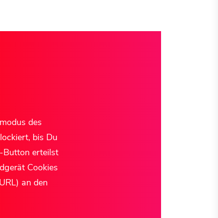
tzmodus des
ockiert, bis Du
Button erteilst
ndgerät Cookies
r URL) an den