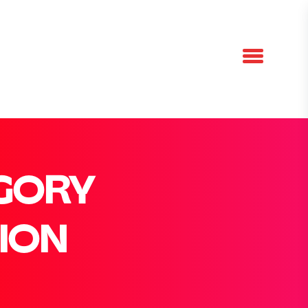
GORY
ION