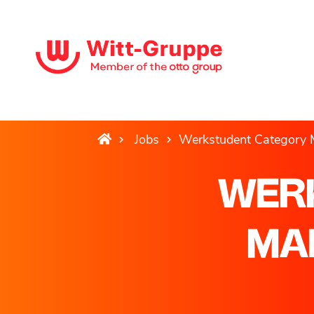
Jobs
Werkstudent Category 
WER
MA