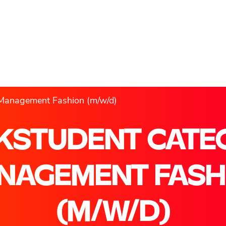
Management Fashion (m/w/d)
KSTUDENT CATE
NAGEMENT FASH
(M/W/D)