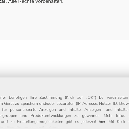
al.
Alle Rechte vorbehalten.
ner
benötigen Ihre Zustimmung (Klick auf „OK”) bei vereinzelte
m Gerät zu speichern und/oder abzurufen (IP-Adresse, Nutzer-ID, Brow
t für personalisierte Anzeigen und Inhalte, Anzeigen- und Inhal
ielgruppen und Produktentwicklungen zu gewinnen. Mehr Infos zur
 und zu Einstellungsmöglichkeiten gibt es jederzeit
hier
. Mit Klick
re Einwilligung jederzeit ablehnen.