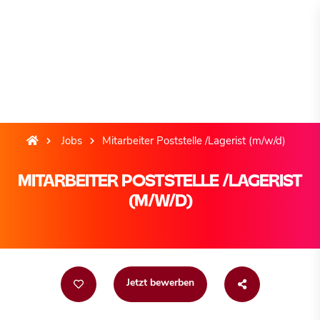
Jobs
Mitarbeiter Poststelle /Lagerist (m/w/d)
MITARBEITER POSTSTELLE /LAGERIST
(M/W/D)
Jetzt bewerben