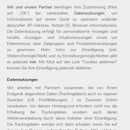
Wir und unsere Partner
benötigen Ihre Zustimmung (Klick
auf „OK”) bei vereinzelten
Datennutzungen
, um
Informationen auf einem Gerät zu speichern und/oder
abzurufen (IP-Adresse, Nutzer-ID, Browser-Informationen).
STARTE DURCH BEI DER WITT-
Die Datennutzung erfolgt für personalisierte Anzeigen und
GRUPPE!
Inhalte, Anzeigen- und Inhaltsmessungen sowie um
Erkenntnisse über Zielgruppen und Produktentwicklungen
zu gewinnen. Mehr Infos zur Einwilligung (inkl.
Job finden!
Widerrufsmöglichkeit) und zu Einstellungsmöglichkeiten gibt
es jederzeit
hier
. Mit Klick auf den Link "Cookies ablehnen"
können Sie Ihre Einwilligung jederzeit ablehnen.
Datennutzungen
Wir arbeiten mit Partnern zusammen, die von Ihrem
Endgerät abgerufene Daten (Trackingdaten) auch zu eigenen
Zwecken (z.B. Profilbildungen) / zu Zwecken Dritter
Home
Jobs
Compliance
verarbeiten. Vor diesem Hintergrund erfordert nicht nur die
Arbeitgeber
Initiativbewerbung
Datenschutz
Erhebung der Trackingdaten, sondern auch deren
Benefits
Kontakt
Impressum
Weiterverarbeitung durch diese Anbieter einer Einwilligung.
Die Trackingdaten werden erst dann erhoben, wenn Sie auf