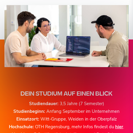
DEIN STUDIUM AUF EINEN BLICK
Studiendauer:
3,5 Jahre (7 Semester)
Studienbeginn:
Anfang September im Unternehmen
Einsatzort:
Witt-Gruppe, Weiden in der Oberpfalz
Hochschule:
OTH Regensburg, mehr Infos findest du
hier
.