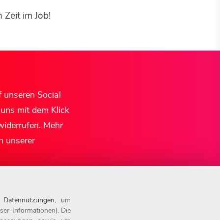
Zeit im Job!
f unseren Social
 uns mit dem Klick
widerrufen. Mehr
n unserer
n
Datennutzungen
, um
ser-Informationen). Die