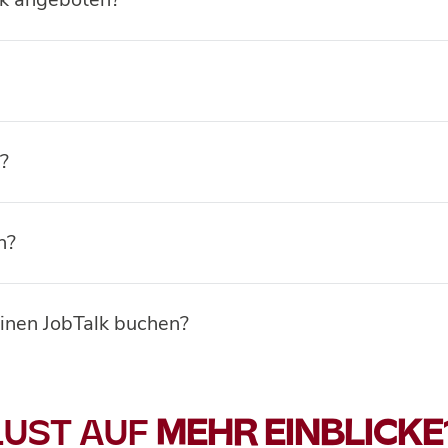
?
n?
einen JobTalk buchen?
LUST AUF
MEHR EINBLICKE