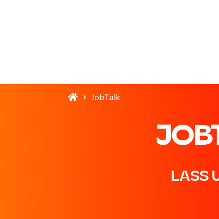
JobTalk
JOB
LASS 