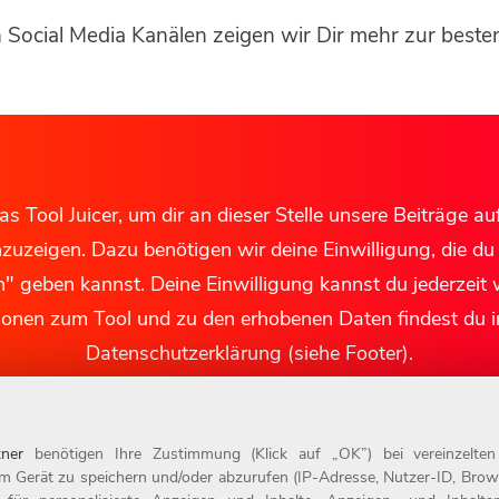
 Social Media Kanälen zeigen wir Dir mehr zur besten 
s Tool Juicer, um dir an dieser Stelle unsere Beiträge au
uzeigen. Dazu benötigen wir deine Einwilligung, die du
n" geben kannst. Deine Einwilligung kannst du jederzeit 
ionen zum Tool und zu den erhobenen Daten findest du i
Datenschutzerklärung (siehe Footer).
Akzeptieren
ner
benötigen Ihre Zustimmung (Klick auf „OK”) bei vereinzelte
m Gerät zu speichern und/oder abzurufen (IP-Adresse, Nutzer-ID, Brow