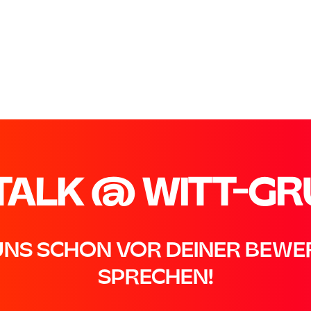
TALK @ WITT-GR
UNS SCHON VOR DEINER BEW
SPRECHEN!