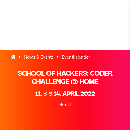
News & Events
Eventkalender
SCHOOL OF HACKERS: CODER
CHALLENGE @ HOME
11.
BIS
14. APRIL 2022
virtuell