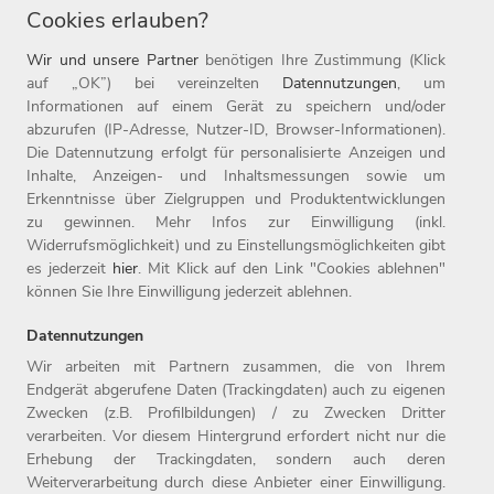
Duales Studium
Ausbildung
IT
Cookies erlauben?
Wir und unsere Partner
benötigen Ihre Zustimmung (Klick
auf „OK”) bei vereinzelten
Datennutzungen
, um
Informationen auf einem Gerät zu speichern und/oder
abzurufen (IP-Adresse, Nutzer-ID, Browser-Informationen).
Die Datennutzung erfolgt für personalisierte Anzeigen und
Inhalte, Anzeigen- und Inhaltsmessungen sowie um
Erkenntnisse über Zielgruppen und Produktentwicklungen
zu gewinnen. Mehr Infos zur Einwilligung (inkl.
Widerrufsmöglichkeit) und zu Einstellungsmöglichkeiten gibt
es jederzeit
hier
. Mit Klick auf den Link "Cookies ablehnen"
können Sie Ihre Einwilligung jederzeit ablehnen.
Datennutzungen
Wir arbeiten mit Partnern zusammen, die von Ihrem
Endgerät abgerufene Daten (Trackingdaten) auch zu eigenen
Zwecken (z.B. Profilbildungen) / zu Zwecken Dritter
Home
Jobs
Compliance
verarbeiten. Vor diesem Hintergrund erfordert nicht nur die
Arbeitgeber
Initiativbewerbung
Datenschutz
Erhebung der Trackingdaten, sondern auch deren
Benefits
Kontakt
Impressum
Weiterverarbeitung durch diese Anbieter einer Einwilligung.