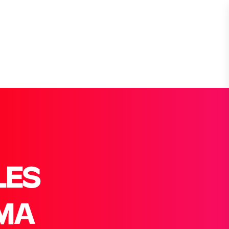
LES
MA