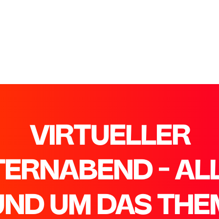
VIRTUELLER
TERNABEND - AL
UND UM DAS THE