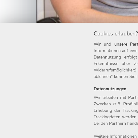
Cookies erlauben?
Wir und unsere Part
Informationen auf eine
Datennutzung erfolg
Erkenntnisse über Z
Widerrufsmöglichkeit)
ablehnen" können Sie Ih
Datennutzungen
Home
Jobs
Wir arbeiten mit Par
Zwecken (z.B. Profilb
Arbeitgeber
Initiativbew
Erhebung der Tracking
Benefits
Kontakt
Trackingdaten werden 
Bei den Partnern hand
Weitere Informationen 