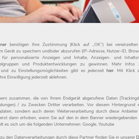
ner
benötigen Ihre Zustimmung (Klick auf „OK”) bei vereinzelte
m Gerät zu speichern und/oder abzurufen (IP-Adresse, Nutzer-ID, Brow
t für personalisierte Anzeigen und Inhalte, Anzeigen- und Inhal
ielgruppen und Produktentwicklungen zu gewinnen. Mehr Infos zur
 und zu Einstellungsmöglichkeiten gibt es jederzeit
hier
. Mit Klick
re Einwilligung jederzeit ablehnen.
Compliance
tnern zusammen, die von Ihrem Endgerät abgerufene Daten (Trackingd
ildungen) / zu Zwecken Dritter verarbeiten. Vor diesem Hintergrund e
erbung
Datenschutz
daten, sondern auch deren Weiterverarbeitung durch diese Anbieter e
Impressum
erst dann erhoben, wenn Sie auf den in dem Banner wiedergebenden 
elt es sich um die folgenden Unternehmen: Google, Youtube
zu den Datenverarbeitungen durch diese Partner finden Sie in unserer
D