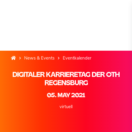
News & Events
Eventkalender
DIGITALER KARRIERETAG DER OTH
REGENSBURG
05. MAY 2021
virtuell