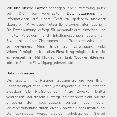
Wir und unsere Partner
benötigen Ihre Zustimmung (Klick
auf „OK”) bei vereinzelten
Datennutzungen
, um
Informationen auf einem Gerät zu speichern und/oder
abzurufen (IP-Adresse, Nutzer-ID, Browser-Informationen).
Die Datennutzung erfolgt für personalisierte Anzeigen und
Inhalte, Anzeigen- und Inhaltsmessungen sowie um
Erkenntnisse über Zielgruppen und Produktentwicklungen
zu gewinnen. Mehr Infos zur Einwilligung (inkl.
Widerrufsmöglichkeit) und zu Einstellungsmöglichkeiten gibt
es jederzeit
hier
. Mit Klick auf den Link "Cookies ablehnen"
können Sie Ihre Einwilligung jederzeit ablehnen.
Datennutzungen
Wir arbeiten mit Partnern zusammen, die von Ihrem
Endgerät abgerufene Daten (Trackingdaten) auch zu eigenen
Zwecken (z.B. Profilbildungen) / zu Zwecken Dritter
Home
Jobs
Compliance
verarbeiten. Vor diesem Hintergrund erfordert nicht nur die
Arbeitgeber
Initiativbewerbung
Datenschutz
Erhebung der Trackingdaten, sondern auch deren
Benefits
Kontakt
Impressum
Weiterverarbeitung durch diese Anbieter einer Einwilligung.
Die Trackingdaten werden erst dann erhoben, wenn Sie auf