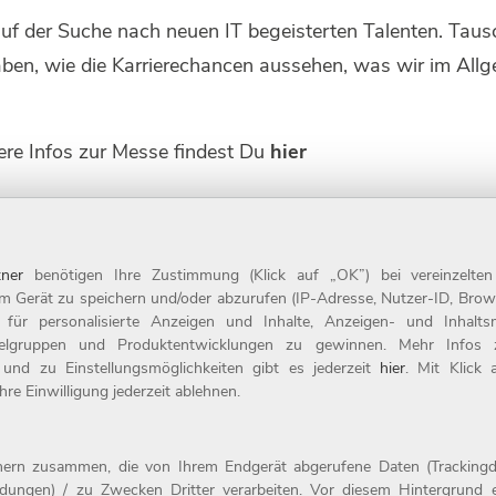
auf der Suche nach neuen IT begeisterten Talenten. Taus
aben, wie die Karrierechancen aussehen, was wir im All
ere Infos zur Messe findest Du
hier
IT
Berufseinstieg
ner
benötigen Ihre Zustimmung (Klick auf „OK”) bei vereinzelte
m Gerät zu speichern und/oder abzurufen (IP-Adresse, Nutzer-ID, Brow
t für personalisierte Anzeigen und Inhalte, Anzeigen- und Inhal
ielgruppen und Produktentwicklungen zu gewinnen. Mehr Infos zur
 und zu Einstellungsmöglichkeiten gibt es jederzeit
hier
. Mit Klick
Compliance
re Einwilligung jederzeit ablehnen.
erbung
Datenschutz
Impressum
tnern zusammen, die von Ihrem Endgerät abgerufene Daten (Trackingd
ildungen) / zu Zwecken Dritter verarbeiten. Vor diesem Hintergrund e