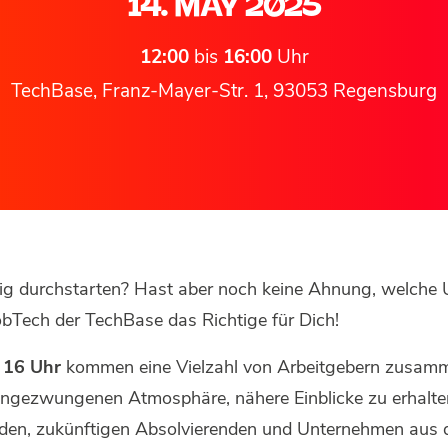
14. MAY 2025
12:00
bis
16:00
Uhr
TechBase, Franz-Mayer-Str. 1, 93053 Regensburg
tig durchstarten? Hast aber noch keine Ahnung, welche
JobTech der TechBase das Richtige für Dich!
 16 Uhr
kommen eine Vielzahl von Arbeitgebern zusamm
 ungezwungenen Atmosphäre, nähere Einblicke zu erhalten.
en, zukünftigen Absolvierenden und Unternehmen aus d