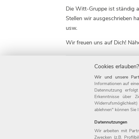
Die Witt-Gruppe ist ständig 
Stellen wir ausgeschrieben h
usw.
Wir freuen uns auf Dich! Näh
Cookies erlauben?
Development
Messe
Wir und unsere Part
Informationen auf eine
Datennutzung erfolg
Erkenntnisse über Z
Widerrufsmöglichkeit)
Home
Jobs
ablehnen" können Sie Ih
Arbeitgeber
Initiativbew
Datennutzungen
Benefits
Kontakt
Wir arbeiten mit Par
Zwecken (z.B. Profilb