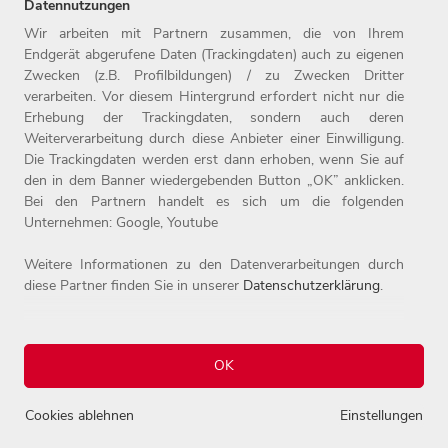
Datennutzungen
Wir arbeiten mit Partnern zusammen, die von Ihrem
Endgerät abgerufene Daten (Trackingdaten) auch zu eigenen
Zwecken (z.B. Profilbildungen) / zu Zwecken Dritter
Home
Jobs
Compliance
verarbeiten. Vor diesem Hintergrund erfordert nicht nur die
Arbeitgeber
Initiativbewerbung
Datenschutz
Erhebung der Trackingdaten, sondern auch deren
Benefits
Kontakt
Impressum
Weiterverarbeitung durch diese Anbieter einer Einwilligung.
Die Trackingdaten werden erst dann erhoben, wenn Sie auf
den in dem Banner wiedergebenden Button „OK” anklicken.
Bei den Partnern handelt es sich um die folgenden
Unternehmen: Google, Youtube
Weitere Informationen zu den Datenverarbeitungen durch
diese Partner finden Sie in unserer
Datenschutzerklärung
.
© 2026 Josef Witt GmbH - Karriereportal.
Alle Rechte vorbehalten.
OK
0
Einstellungen
Cookies ablehnen
Einstellungen