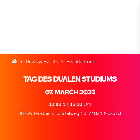
News & Events
Eventkalender
TAG DES DUALEN STUDIUMS
07. MARCH 2026
10:00
bis
15:00
Uhr
DHBW Mosbach, Lohrtalweg 10, 74821 Mosbach