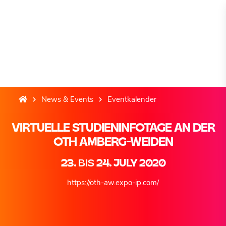
News & Events
Eventkalender
VIRTUELLE STUDIENINFOTAGE AN DER
OTH AMBERG-WEIDEN
23.
BIS
24. JULY 2020
https://oth-aw.expo-ip.com/