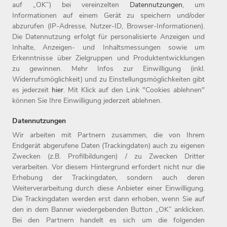
auf „OK”) bei vereinzelten
Datennutzungen
, um
Informationen auf einem Gerät zu speichern und/oder
abzurufen (IP-Adresse, Nutzer-ID, Browser-Informationen).
Die Datennutzung erfolgt für personalisierte Anzeigen und
Inhalte, Anzeigen- und Inhaltsmessungen sowie um
Erkenntnisse über Zielgruppen und Produktentwicklungen
zu gewinnen. Mehr Infos zur Einwilligung (inkl.
Widerrufsmöglichkeit) und zu Einstellungsmöglichkeiten gibt
es jederzeit
hier
. Mit Klick auf den Link "Cookies ablehnen"
können Sie Ihre Einwilligung jederzeit ablehnen.
Datennutzungen
Wir arbeiten mit Partnern zusammen, die von Ihrem
Endgerät abgerufene Daten (Trackingdaten) auch zu eigenen
Zwecken (z.B. Profilbildungen) / zu Zwecken Dritter
Home
Jobs
Compliance
verarbeiten. Vor diesem Hintergrund erfordert nicht nur die
Arbeitgeber
Initiativbewerbung
Datenschutz
Erhebung der Trackingdaten, sondern auch deren
Benefits
Kontakt
Impressum
Weiterverarbeitung durch diese Anbieter einer Einwilligung.
Die Trackingdaten werden erst dann erhoben, wenn Sie auf
den in dem Banner wiedergebenden Button „OK” anklicken.
Bei den Partnern handelt es sich um die folgenden