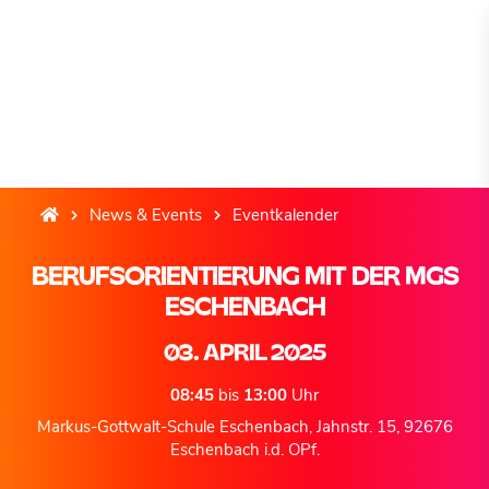
News & Events
Eventkalender
BERUFSORIENTIERUNG MIT DER MGS
ESCHENBACH
03. APRIL 2025
08:45
bis
13:00
Uhr
Markus-Gottwalt-Schule Eschenbach, Jahnstr. 15, 92676
Eschenbach i.d. OPf.