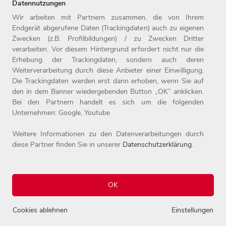
Datennutzungen
Wir arbeiten mit Partnern zusammen, die von Ihrem
Endgerät abgerufene Daten (Trackingdaten) auch zu eigenen
Zwecken (z.B. Profilbildungen) / zu Zwecken Dritter
Home
Jobs
Compliance
verarbeiten. Vor diesem Hintergrund erfordert nicht nur die
Arbeitgeber
Initiativbewerbung
Datenschutz
Erhebung der Trackingdaten, sondern auch deren
Benefits
Kontakt
Impressum
Weiterverarbeitung durch diese Anbieter einer Einwilligung.
Die Trackingdaten werden erst dann erhoben, wenn Sie auf
den in dem Banner wiedergebenden Button „OK” anklicken.
Bei den Partnern handelt es sich um die folgenden
Unternehmen: Google, Youtube
Weitere Informationen zu den Datenverarbeitungen durch
diese Partner finden Sie in unserer
Datenschutzerklärung
.
© 2026 Josef Witt GmbH - Karriereportal.
Alle Rechte vorbehalten.
OK
0
Einstellungen
Cookies ablehnen
Einstellungen