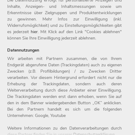
Die Datennutzung erfolgt für personalisierte Anzeigen und
findest Du
hier
.
Inhalte, Anzeigen- und Inhaltsmessungen sowie um
Erkenntnisse über Zielgruppen und Produktentwicklungen
Deadline für Bewerbung und
Anmeldung
:
18. Juli 2021
zu gewinnen. Mehr Infos zur Einwilligung (inkl.
Widerrufsmöglichkeit) und zu Einstellungsmöglichkeiten gibt
es jederzeit
hier
. Mit Klick auf den Link "Cookies ablehnen"
Praktikum
Berufseinstieg
können Sie Ihre Einwilligung jederzeit ablehnen.
Datennutzungen
Wir arbeiten mit Partnern zusammen, die von Ihrem
Home
Jobs
Compliance
Endgerät abgerufene Daten (Trackingdaten) auch zu eigenen
Zwecken (z.B. Profilbildungen) / zu Zwecken Dritter
Arbeitgeber
Initiativbewerbung
Datenschutz
verarbeiten. Vor diesem Hintergrund erfordert nicht nur die
Benefits
Kontakt
Impressum
Erhebung der Trackingdaten, sondern auch deren
Weiterverarbeitung durch diese Anbieter einer Einwilligung.
Die Trackingdaten werden erst dann erhoben, wenn Sie auf
den in dem Banner wiedergebenden Button „OK” anklicken.
Bei den Partnern handelt es sich um die folgenden
Unternehmen: Google, Youtube
Weitere Informationen zu den Datenverarbeitungen durch
diese Partner finden Sie in unserer
Datenschutzerklärung
.