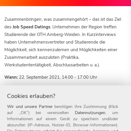
Zusammenbringen, was zusammengehört – das ist das Ziel
des
Job Speed Datings
. Unternehmen der Region treffen
Studierende der OTH Amberg-Weiden. In Kurzinterviews
haben Unternehmensvertreter und Studierende die
Möglichkeit, sich kennenzulernen und Möglichkeiten einer
Zusammenarbeit auszuloten (Praktika,
Werkstudententätigkeit, Abschlussarbeiten u. a.).
Wann:
22. September 2021, 14.00 - 17.00 Uhr
Wo:
OTH Campus Weiden, Hörsaalgebäude,
Cookies erlauben?
Multifunktionsraum (Bei Bedarf stellen wir kurzfristig auf ein
Online-Format um – Termin und Uhrzeit bleiben davon
Wir und unsere Partner
benötigen Ihre Zustimmung (Klick
unberührt.)
auf „OK”) bei vereinzelten
Datennutzungen
, um
Informationen auf einem Gerät zu speichern und/oder
Weitere Infos zum Programm und zum genauen Ablauf
abzurufen (IP-Adresse, Nutzer-ID, Browser-Informationen).