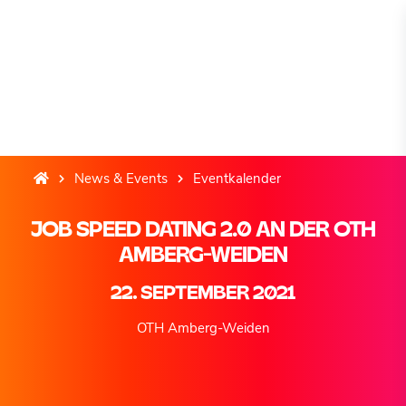
News & Events
Eventkalender
JOB SPEED DATING 2.0 AN DER OTH
AMBERG-WEIDEN
22. SEPTEMBER 2021
OTH Amberg-Weiden