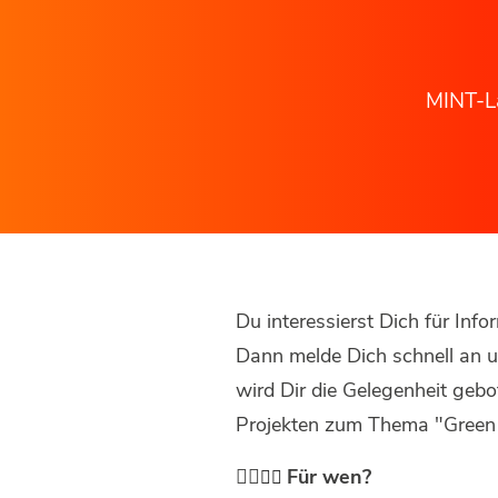
MINT-L
Du interessierst Dich für In
Dann melde Dich schnell an 
wird Dir die Gelegenheit ge
Projekten zum Thema "Green C
🙋‍♀️
Für wen?
🙋‍♂️