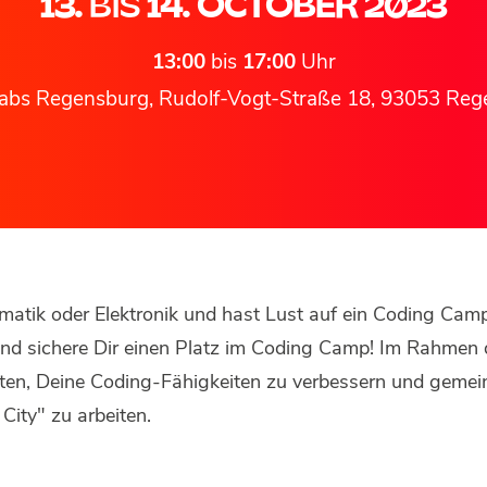
13.
BIS
14. OCTOBER 2023
13:00
bis
17:00
Uhr
abs Regensburg, Rudolf-Vogt-Straße 18, 93053 Reg
formatik oder Elektronik und hast Lust auf ein Coding C
und sichere Dir einen Platz im Coding Camp! Im Rahme
boten, Deine Coding-Fähigkeiten zu verbessern und gem
ity" zu arbeiten.