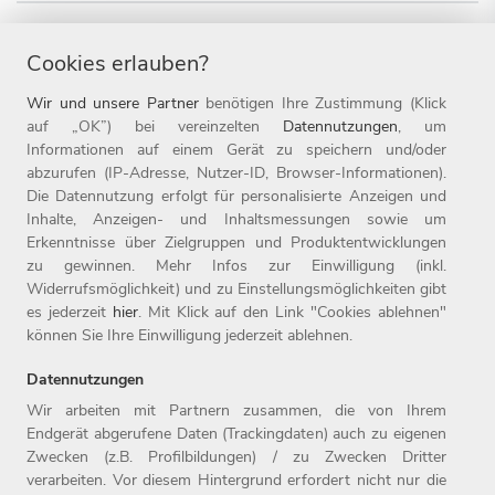
Praktikum
Messe
Berufseinstieg
Cookies erlauben?
Wir und unsere Partner
benötigen Ihre Zustimmung (Klick
auf „OK”) bei vereinzelten
Datennutzungen
, um
Informationen auf einem Gerät zu speichern und/oder
abzurufen (IP-Adresse, Nutzer-ID, Browser-Informationen).
Die Datennutzung erfolgt für personalisierte Anzeigen und
Inhalte, Anzeigen- und Inhaltsmessungen sowie um
Erkenntnisse über Zielgruppen und Produktentwicklungen
zu gewinnen. Mehr Infos zur Einwilligung (inkl.
Widerrufsmöglichkeit) und zu Einstellungsmöglichkeiten gibt
es jederzeit
hier
. Mit Klick auf den Link "Cookies ablehnen"
können Sie Ihre Einwilligung jederzeit ablehnen.
Datennutzungen
Wir arbeiten mit Partnern zusammen, die von Ihrem
Endgerät abgerufene Daten (Trackingdaten) auch zu eigenen
Zwecken (z.B. Profilbildungen) / zu Zwecken Dritter
Home
Jobs
Compliance
verarbeiten. Vor diesem Hintergrund erfordert nicht nur die
Arbeitgeber
Initiativbewerbung
Datenschutz