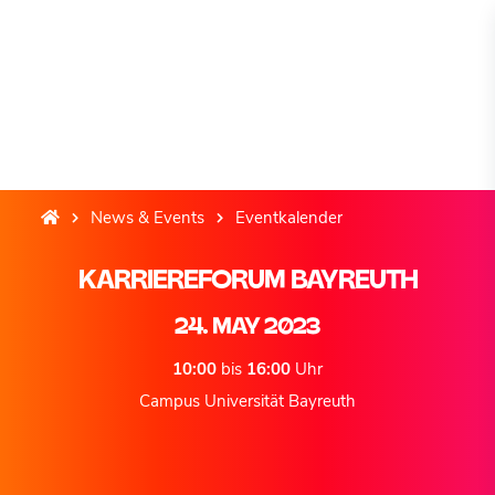
News & Events
Eventkalender
KARRIEREFORUM BAYREUTH
24. MAY 2023
10:00
bis
16:00
Uhr
Campus Universität Bayreuth