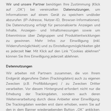
Wir und unsere Partner
benötigen Ihre Zustimmung (Klick
auf „OK”) bei vereinzelten
Datennutzungen
, um
Informationen auf einem Gerät zu speichern und/oder
abzurufen (IP-Adresse, Nutzer-ID, Browser-Informationen).
Die Datennutzung erfolgt für personalisierte Anzeigen und
Inhalte, Anzeigen- und Inhaltsmessungen sowie um
Liebe Azubis und Dualis, wir sind mega stolz, euch auf diesem
Erkenntnisse über Zielgruppen und Produktentwicklungen
zu gewinnen. Mehr Infos zur Einwilligung (inkl.
neuen Lebensabschnitt begleiten zu dürfen und freuen uns
Widerrufsmöglichkeit) und zu Einstellungsmöglichkeiten gibt
auf viele gemeinsame Momente und erfolgreiche Projekte.
es jederzeit
hier
. Mit Klick auf den Link "Cookies ablehnen"
Schön, dass ihr bei uns seid!
können Sie Ihre Einwilligung jederzeit ablehnen.
Datennutzungen
Wir arbeiten mit Partnern zusammen, die von Ihrem
Endgerät abgerufene Daten (Trackingdaten) auch zu eigenen
Zwecken (z.B. Profilbildungen) / zu Zwecken Dritter
Home
Jobs
Compliance
verarbeiten. Vor diesem Hintergrund erfordert nicht nur die
Arbeitgeber
Initiativbewerbung
Datenschutz
Erhebung der Trackingdaten, sondern auch deren
Benefits
Kontakt
Impressum
Weiterverarbeitung durch diese Anbieter einer Einwilligung.
Die Trackingdaten werden erst dann erhoben, wenn Sie auf
den in dem Banner wiedergebenden Button „OK” anklicken.