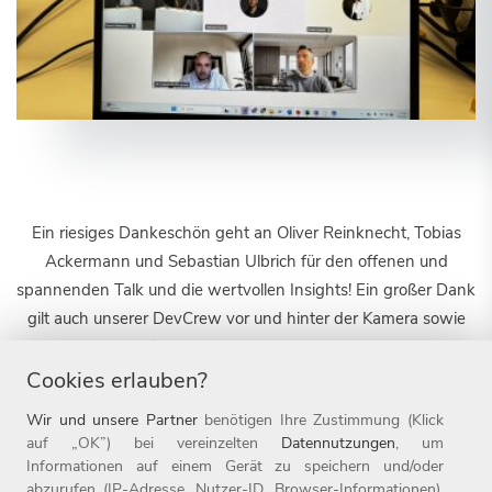
Ein riesiges Dankeschön geht an Oliver Reinknecht, Tobias
Ackermann und Sebastian Ulbrich für den offenen und
spannenden Talk und die wertvollen Insights! Ein großer Dank
gilt auch unserer DevCrew vor und hinter der Kamera sowie
allen Teilnehmer*innen, die diesen DevTalk zu einem vollen
Erfolg gemacht haben. Wir freuen uns schon auf den
Cookies erlauben?
nächsten!
Wir und unsere Partner
benötigen Ihre Zustimmung (Klick
auf „OK”) bei vereinzelten
Datennutzungen
, um
Informationen auf einem Gerät zu speichern und/oder
abzurufen (IP-Adresse, Nutzer-ID, Browser-Informationen).