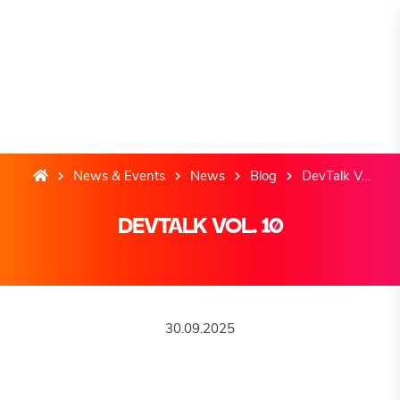
News & Events
News
Blog
DevTalk Vol. 10
DEVTALK VOL. 10
30.09.2025