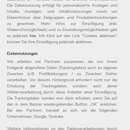
DU HAST LUST AUF EINEN
JOB
IN
Die Datennutzung erfolgt für personalisierte Anzeigen und
UNSERER
IT
?
Inhalte, Anzeigen- und Inhaltsmessungen sowie um
Erkenntnisse über Zielgruppen und Produktentwicklungen
zu gewinnen. Mehr Infos zur Einwilligung (inkl.
Job finden!
Widerrufsmöglichkeit) und zu Einstellungsmöglichkeiten gibt
es jederzeit
hier
. Mit Klick auf den Link "Cookies ablehnen"
können Sie Ihre Einwilligung jederzeit ablehnen.
Datennutzungen
Wir arbeiten mit Partnern zusammen, die von Ihrem
Endgerät abgerufene Daten (Trackingdaten) auch zu eigenen
Zwecken (z.B. Profilbildungen) / zu Zwecken Dritter
Home
Jobs
Compliance
verarbeiten. Vor diesem Hintergrund erfordert nicht nur die
Arbeitgeber
Initiativbewerbung
Datenschutz
Erhebung der Trackingdaten, sondern auch deren
Benefits
Kontakt
Impressum
Weiterverarbeitung durch diese Anbieter einer Einwilligung.
Die Trackingdaten werden erst dann erhoben, wenn Sie auf
den in dem Banner wiedergebenden Button „OK” anklicken.
Bei den Partnern handelt es sich um die folgenden
Unternehmen: Google, Youtube
Weitere Informationen zu den Datenverarbeitungen durch