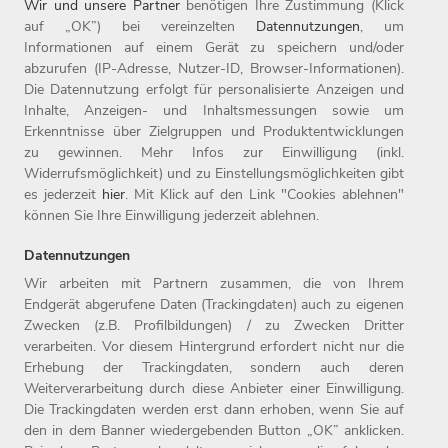
Wir und unsere Partner
benötigen Ihre Zustimmung (Klick
auf „OK”) bei vereinzelten
Datennutzungen
, um
Informationen auf einem Gerät zu speichern und/oder
abzurufen (IP-Adresse, Nutzer-ID, Browser-Informationen).
Die Datennutzung erfolgt für personalisierte Anzeigen und
Inhalte, Anzeigen- und Inhaltsmessungen sowie um
Erkenntnisse über Zielgruppen und Produktentwicklungen
zu gewinnen. Mehr Infos zur Einwilligung (inkl.
Widerrufsmöglichkeit) und zu Einstellungsmöglichkeiten gibt
es jederzeit
hier
. Mit Klick auf den Link "Cookies ablehnen"
können Sie Ihre Einwilligung jederzeit ablehnen.
Datennutzungen
Wir arbeiten mit Partnern zusammen, die von Ihrem
Endgerät abgerufene Daten (Trackingdaten) auch zu eigenen
Zwecken (z.B. Profilbildungen) / zu Zwecken Dritter
Home
Jobs
Compliance
verarbeiten. Vor diesem Hintergrund erfordert nicht nur die
Arbeitgeber
Initiativbewerbung
Datenschutz
Erhebung der Trackingdaten, sondern auch deren
Benefits
Kontakt
Impressum
Weiterverarbeitung durch diese Anbieter einer Einwilligung.
Die Trackingdaten werden erst dann erhoben, wenn Sie auf
den in dem Banner wiedergebenden Button „OK” anklicken.