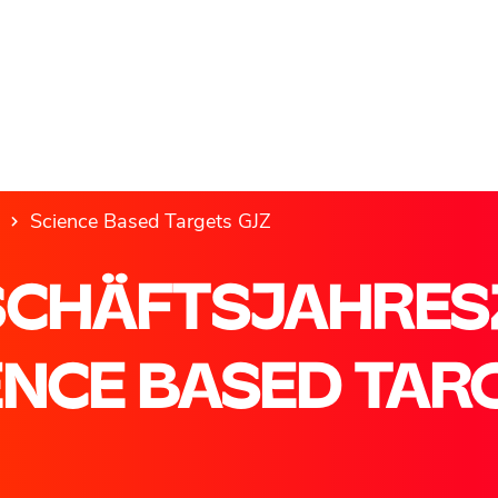
Science Based Targets GJZ
SCHÄFTSJAHRESZ
ENCE BASED TAR