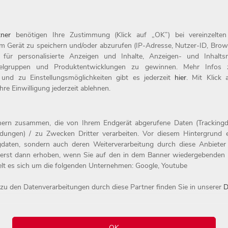
ner
benötigen Ihre Zustimmung (Klick auf „OK”) bei vereinzelte
m Gerät zu speichern und/oder abzurufen (IP-Adresse, Nutzer-ID, Brow
t für personalisierte Anzeigen und Inhalte, Anzeigen- und Inhal
ielgruppen und Produktentwicklungen zu gewinnen. Mehr Infos zur
 und zu Einstellungsmöglichkeiten gibt es jederzeit
hier
. Mit Klick
re Einwilligung jederzeit ablehnen.
Compliance
tnern zusammen, die von Ihrem Endgerät abgerufene Daten (Trackingd
ildungen) / zu Zwecken Dritter verarbeiten. Vor diesem Hintergrund e
erbung
Datenschutz
daten, sondern auch deren Weiterverarbeitung durch diese Anbieter e
Impressum
erst dann erhoben, wenn Sie auf den in dem Banner wiedergebenden 
elt es sich um die folgenden Unternehmen: Google, Youtube
zu den Datenverarbeitungen durch diese Partner finden Sie in unserer
D
al.
Alle Rechte vorbehalten.
OK