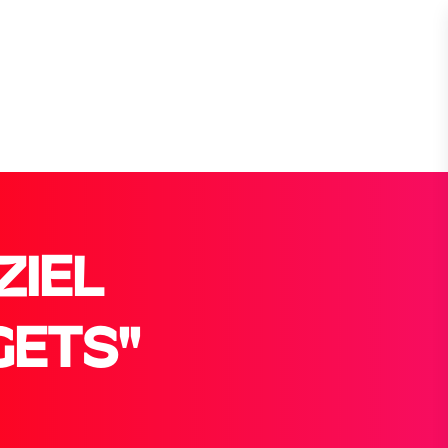
IEL
GETS"