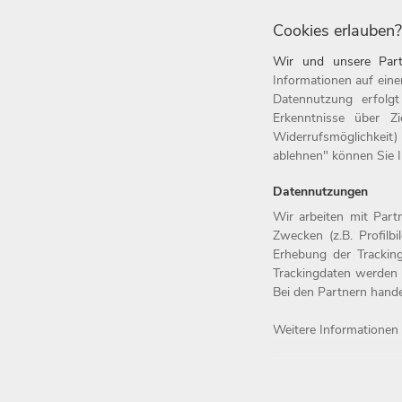
Cookies erlauben?
Wir und unsere Part
Informationen auf eine
Datennutzung erfolg
Erkenntnisse über Z
Widerrufsmöglichkeit)
ablehnen" können Sie Ih
Datennutzungen
Home
Jobs
Wir arbeiten mit Par
Zwecken (z.B. Profilb
Arbeitgeber
Initiativbew
Erhebung der Tracking
Benefits
Kontakt
Trackingdaten werden 
Bei den Partnern hand
Weitere Informationen 
© 2026 Josef Witt GmbH - Karriereport