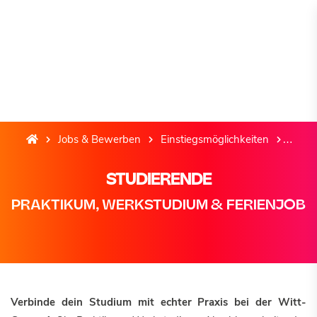
Jobs & Bewerben
Einstiegsmöglichkeiten
Studi
STUDIERENDE
PRAKTIKUM, WERKSTUDIUM & FERIENJOB
Verbinde dein Studium mit echter Praxis bei der Witt-