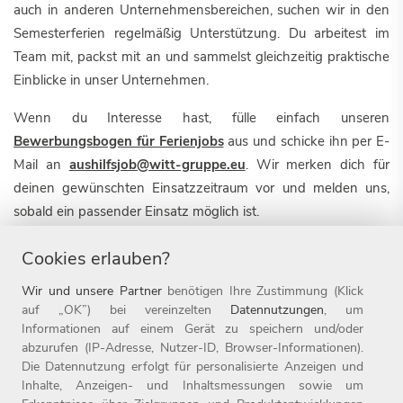
auch in anderen Unternehmensbereichen, suchen wir in den
Semesterferien regelmäßig Unterstützung. Du arbeitest im
Team mit, packst mit an und sammelst gleichzeitig praktische
Einblicke in unser Unternehmen.
Wenn du Interesse hast, fülle einfach unseren
Bewerbungsbogen für Ferienjobs
aus und schicke ihn per E-
Mail an
aushilfsjob@witt-gruppe.eu
. Wir merken dich für
deinen gewünschten Einsatzzeitraum vor und melden uns,
sobald ein passender Einsatz möglich ist.
Cookies erlauben?
Wir und unsere Partner
benötigen Ihre Zustimmung (Klick
auf „OK”) bei vereinzelten
Datennutzungen
, um
DU HAST FRAGEN?
Informationen auf einem Gerät zu speichern und/oder
Dann wende Dich gerne an uns!
abzurufen (IP-Adresse, Nutzer-ID, Browser-Informationen).
Die Datennutzung erfolgt für personalisierte Anzeigen und
Inhalte, Anzeigen- und Inhaltsmessungen sowie um
Deine Ansprechpartner