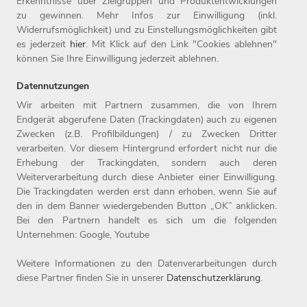
Erkenntnisse über Zielgruppen und Produktentwicklungen
zu gewinnen. Mehr Infos zur Einwilligung (inkl.
Widerrufsmöglichkeit) und zu Einstellungsmöglichkeiten gibt
es jederzeit
hier
. Mit Klick auf den Link "Cookies ablehnen"
können Sie Ihre Einwilligung jederzeit ablehnen.
Datennutzungen
Wir arbeiten mit Partnern zusammen, die von Ihrem
Endgerät abgerufene Daten (Trackingdaten) auch zu eigenen
Zwecken (z.B. Profilbildungen) / zu Zwecken Dritter
Home
Jobs
Compliance
verarbeiten. Vor diesem Hintergrund erfordert nicht nur die
Arbeitgeber
Initiativbewerbung
Datenschutz
Erhebung der Trackingdaten, sondern auch deren
Benefits
Kontakt
Impressum
Weiterverarbeitung durch diese Anbieter einer Einwilligung.
Die Trackingdaten werden erst dann erhoben, wenn Sie auf
den in dem Banner wiedergebenden Button „OK” anklicken.
Bei den Partnern handelt es sich um die folgenden
Unternehmen: Google, Youtube
Weitere Informationen zu den Datenverarbeitungen durch
diese Partner finden Sie in unserer
Datenschutzerklärung
.
© 2026 Josef Witt GmbH - Karriereportal.